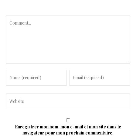
C
o
m
m
e
n
t
Enregistrer mon nom, mon e-mail et mon site dans le
navigateur pour mon prochain commentaire.