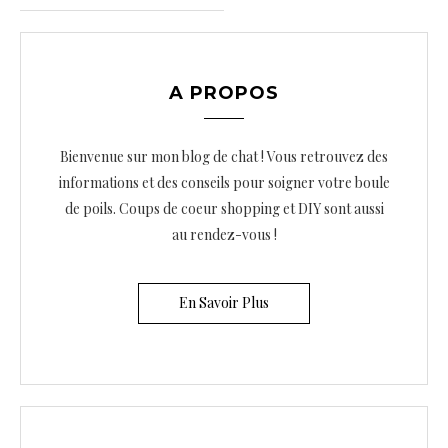
i
g
a
A PROPOS
t
i
Bienvenue sur mon blog de chat ! Vous retrouvez des
o
informations et des conseils pour soigner votre boule
de poils. Coups de coeur shopping et DIY sont aussi
n
au rendez-vous !
d
e
En Savoir Plus
s
a
r
t