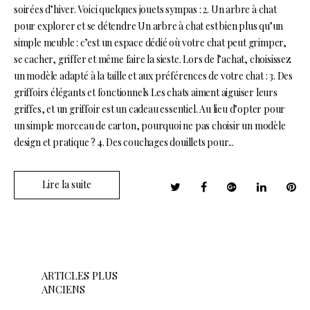
soirées d’hiver. Voici quelques jouets sympas : 2. Un arbre à chat
pour explorer et se détendre Un arbre à chat est bien plus qu’un
simple meuble : c’est un espace dédié où votre chat peut grimper,
se cacher, griffer et même faire la sieste. Lors de l’achat, choisissez
un modèle adapté à la taille et aux préférences de votre chat : 3. Des
griffoirs élégants et fonctionnels Les chats aiment aiguiser leurs
griffes, et un griffoir est un cadeau essentiel. Au lieu d’opter pour
un simple morceau de carton, pourquoi ne pas choisir un modèle
design et pratique ? 4. Des couchages douillets pour...
Lire la suite
N
a
ARTICLES PLUS
ANCIENS
v