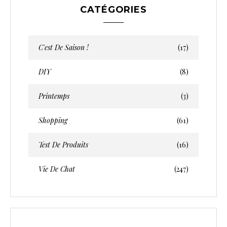
i
CATÉGORIES
c
l
e
C'est De Saison !
(17)
s
DIY
(8)
Printemps
(3)
Shopping
(61)
Test De Produits
(16)
Vie De Chat
(247)