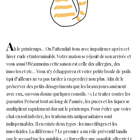
A
h le printemps… On l’attendait tous avec impatience après cet
hiver rude et interminable. Votre matou se réjouit de son arrivée et
vous aussi ! Néanmoins cette saison est celle des allergies, des
insectes et etc… Vous n’y échapperez et votre petite boule de poils
(qui d’ailleurs ne va pas tarder à en perdre) non plus. Afin de le
préserver des petits désagréments que les beaux jours amènent
avec eux, on vous donne quelques conseils. #1 Le traiter contre les
parasites Présent tout au long de l’année, les puces et les tiques se
multiplient rapidement durant le printemps. Pour éviter que votre
chat en soit infecter, les traitements antiparasitaires sont
indispensables. Il en existe deux types : les insectifuges et les
insecticides. La différence ? Le premier a un rôle préventif tandis
que le second tue les nuisibles. #2 Surveiller une possible allergie Le