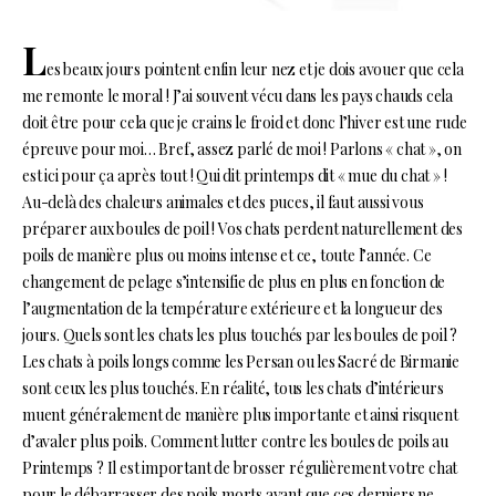
L
es beaux jours pointent enfin leur nez et je dois avouer que cela
me remonte le moral ! J’ai souvent vécu dans les pays chauds cela
doit être pour cela que je crains le froid et donc l’hiver est une rude
épreuve pour moi… Bref, assez parlé de moi ! Parlons « chat », on
est ici pour ça après tout ! Qui dit printemps dit « mue du chat » !
Au-delà des chaleurs animales et des puces, il faut aussi vous
préparer aux boules de poil ! Vos chats perdent naturellement des
poils de manière plus ou moins intense et ce, toute l’année. Ce
changement de pelage s’intensifie de plus en plus en fonction de
l’augmentation de la température extérieure et la longueur des
jours. Quels sont les chats les plus touchés par les boules de poil ?
Les chats à poils longs comme les Persan ou les Sacré de Birmanie
sont ceux les plus touchés. En réalité, tous les chats d’intérieurs
muent généralement de manière plus importante et ainsi risquent
d’avaler plus poils. Comment lutter contre les boules de poils au
Printemps ? Il est important de brosser régulièrement votre chat
pour le débarrasser des poils morts avant que ces derniers ne