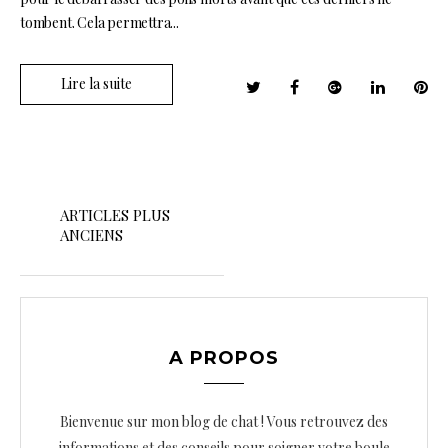
tombent. Cela permettra...
Lire la suite
N
a
ARTICLES PLUS
ANCIENS
v
i
g
a
A PROPOS
t
i
Bienvenue sur mon blog de chat ! Vous retrouvez des
informations et des conseils pour soigner votre boule