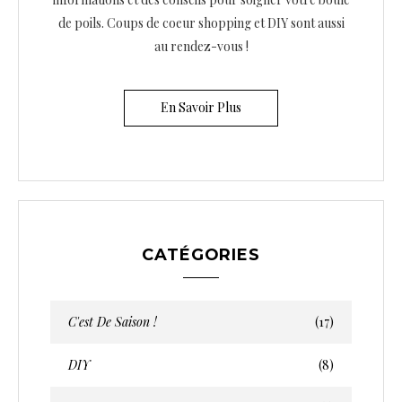
o
de poils. Coups de coeur shopping et DIY sont aussi
n
au rendez-vous !
d
e
En Savoir Plus
s
a
r
t
i
CATÉGORIES
c
l
e
C'est De Saison !
(17)
s
DIY
(8)