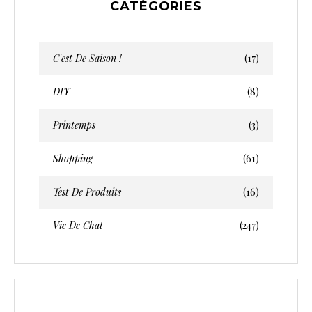
CATÉGORIES
c
l
e
C'est De Saison !
(17)
s
DIY
(8)
Printemps
(3)
Shopping
(61)
Test De Produits
(16)
Vie De Chat
(247)