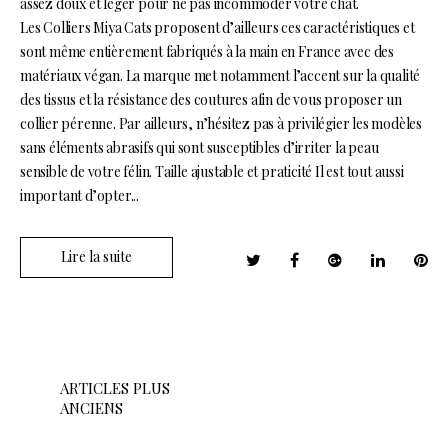
assez doux et léger pour ne pas incommoder votre chat.
Les Colliers Miya Cats proposent d’ailleurs ces caractéristiques et
sont même entièrement fabriqués à la main en France avec des
matériaux végan. La marque met notamment l’accent sur la qualité
des tissus et la résistance des coutures afin de vous proposer un
collier pérenne. Par ailleurs, n’hésitez pas à privilégier les modèles
sans éléments abrasifs qui sont susceptibles d’irriter la peau
sensible de votre félin. Taille ajustable et praticité Il est tout aussi
important d’opter...
Lire la suite
N
a
ARTICLES PLUS
ANCIENS
v