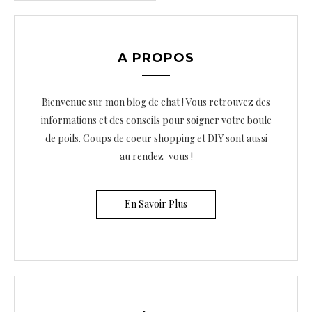
i
g
a
A PROPOS
t
i
Bienvenue sur mon blog de chat ! Vous retrouvez des
o
informations et des conseils pour soigner votre boule
de poils. Coups de coeur shopping et DIY sont aussi
n
au rendez-vous !
d
e
En Savoir Plus
s
a
r
t
i