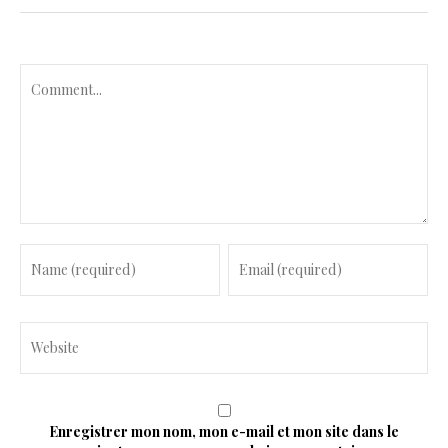
C
o
m
m
e
n
t
Enregistrer mon nom, mon e-mail et mon site dans le