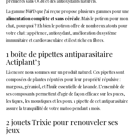
premières sans OGM et des antioxydants naturels.
La gamme N&D que j’ai reçue propose plusieurs gammes pour une
alimentation complète et sans céréale
. Mais le potiron pour mon
chat, pourquoi ? Eh bien le potiron offre de nombreux atouts pour
votre chat : appétence, antioxydant, amélioration du système
immunitaire et cardiovasculaire et il est riche en fibres.
1 boîte de pipettes antiparasitaire
Actiplant’3
Là encore nous sommes sur un produit naturel. Ces pipettes sont
composées de plantes réputées pour leur propriété répulsive :
margosa, géraniol, et l’huile essentielle de lavande. L’ensemble de
ses composants permettent d’agir de façon efficace sur les puces,
les tiques, les moustiques et les poux. 1 pipette de cet antiparasitaire
assure la tranquillité de votre matoo pendant 1 mois.
2 jouets Trixie pour renouveler ses
jeux