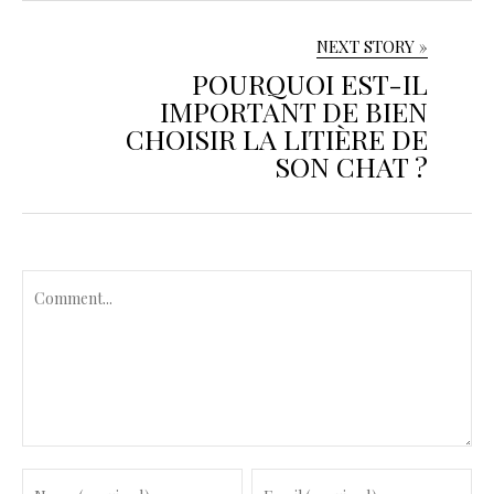
NEXT STORY »
POURQUOI EST-IL
IMPORTANT DE BIEN
CHOISIR LA LITIÈRE DE
SON CHAT ?
C
o
m
m
e
n
t