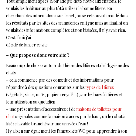
Tout simplement après avoir adopté deux nouveaux chatons. Je
voulais les habituer au plus tôt à utiliser la bonne litière. En
cherchant des informations sur le net, on se retrouvait inondé dans
les résultats par les sites des animaleries en ligne mais au final, si on
voulait des informations complètes et non biaisées, il n’y avait rien.
C’est là où j’ai
décidé de lancer ce site.
– Que propose donc votre site ?
Beaucoup de choses autour du thème des litières et de l’hygiène des
chats :
– cela commence par des conseils et des informations pour
répondre à des questions courantes sur les
types de litières
(végétale, silice, maïs, papier recyclé…), sur les bacs à litières et
leur utilisation au quotidien
– une présentation d’accessoires et de
maisons de toilettes pour
chat
originales comme la maison à accès par le haut, ou le robot à
litière lavable branché sur une arrivée d’eau !
Il y a bien sur également les fameux kits WC pour apprendre à son