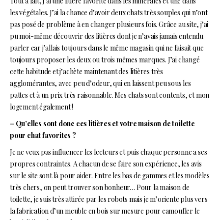
Tout à fait, j’ai une litière favorite dans les minérales et une dans
les végétales. J’ai la chance d’avoir deux chats très souples qui n’ont
pas posé de problème à en changer plusieurs fois. Grâce au site, j’ai
pu moi-même découvrir des litières dont je n’avais jamais entendu
parler car j’allais toujours dans le même magasin qui ne faisait que
toujours proposer les deux ou trois mêmes marques. J’ai changé
cette habitude et j’achète maintenant des litières très
agglomérantes, avec peu d’odeur, qui en laissent peu sous les
pattes et à un prix très raisonnable. Mes chats sont contents, et mon
logement également !
– Qu’elles sont donc ces litières et votre maison de toilette
pour chat favorites ?
Je ne veux pas influencer les lecteurs et puis chaque personne a ses
propres contraintes. A chacun de se faire son expérience, les avis
sur le site sont là pour aider. Entre les bas de gammes et les modèles
très chers, on peut trouver son bonheur… Pour la maison de
toilette, je suis très attirée par les robots mais je m’oriente plus vers
la fabrication d’un meuble en bois sur mesure pour camoufler le