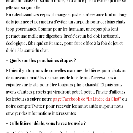
en allant “chasser” sa nourriture, et d’autre part d’éviter qu’il ne se
jette sur sa gamelle.
En ralentissant ses repas, il mangera juste le nécessaire tout au long
de la journée et permettra d’éviter un surpoids pour certains chats
trop gourmands. Comme pour les humains, un repas plus lent
permet une meilleure digestion. Bref c’est un bel objet artisanal,
écologique, fabriqué en France, pour faire office à la fois de jeu et
d’aide à la santé du chat.
– Quels sont les prochaines étapes ?
Et bien il y a toujours de nouvelles marques de litières pour chats ou
de nouveaux modèles de maisons de toilette ou d’accessoires à
rajouter sur le site pour être toujours plus exhaustif. Et puis nous
avons d’autres projets qui viendront petit à petit… J’invite d’ailleurs
les lecteurs à suivre notre
page Facebook de “La Litière du Chat”
ou
notre compte Twitter pour recevoir les nouveautés ou pour nous
envoyer des informations intéressantes.
– Celle litière idéale, vous l’avez trouvée ?