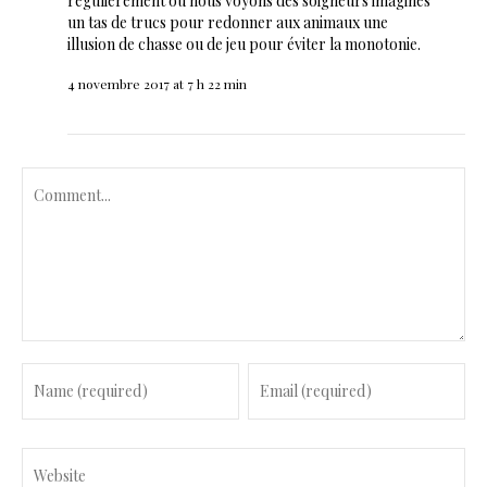
régulièrement où nous voyons des soigneurs imaginés
un tas de trucs pour redonner aux animaux une
illusion de chasse ou de jeu pour éviter la monotonie.
4 novembre 2017 at 7 h 22 min
C
o
m
m
e
n
t