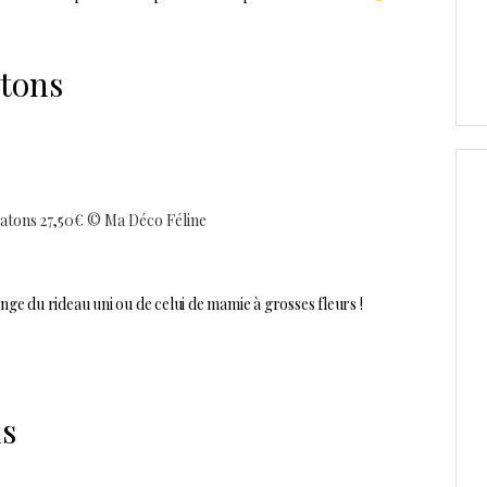
atons
atons 27,50€ © Ma Déco Féline
nge du rideau uni ou de celui de mamie à grosses fleurs !
ns