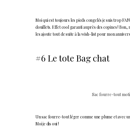
Moi qui est toujours les pieds congelés je suis trop FAN 
douillets. Effet cool garanti auprès des copines ! Bo
les ajoute tout de suite à la wish-list pour mon anniversa
#6 Le tote Bag chat
Sac fourre-tout moti
Un sac fourre-tout léger comme une plume et avec un
Moi je dis oui !