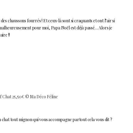
des chaussons fourrés ! Et ceux-là sont si craquants et ont l’air si
n, malheureusement pour moi, Papa Noël est déjà passé… Alors je
ire !!
f Chat 25,50€ © Ma Déco Féline
 chat tout mignon qui vous accompagne partout cela vous dit ?