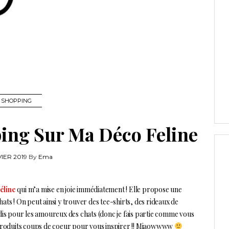
SHOPPING
ing Sur Ma Déco Feline
IER 2019
By
Ema
éline
qui m’a mise en joie immédiatement ! Elle propose une
ats ! On peut ainsi y trouver des tee-shirts, des rideaux de
adis pour les amoureux des chats (donc je fais partie comme vous
e produits coups de coeur pour vous inspirer !! Miaowwww