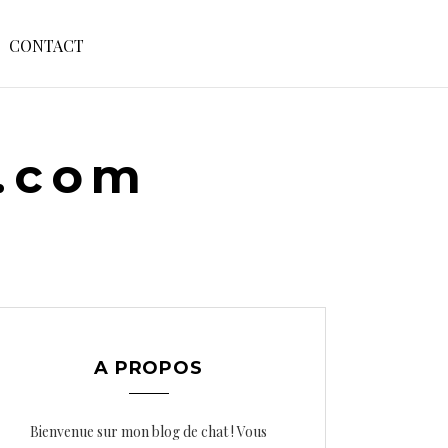
S
CONTACT
E
A
R
C
H
e.com
F
O
R
:
A PROPOS
Bienvenue sur mon blog de chat ! Vous