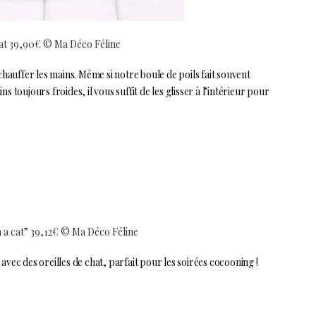
at 39,90€ © Ma Déco Féline
chauffer les mains. Même si notre boule de poils fait souvent
ins toujours froides, il vous suffit de les glisser à l’intérieur pour
 a cat” 39,12€ © Ma Déco Féline
vec des oreilles de chat, parfait pour les soirées cocooning !