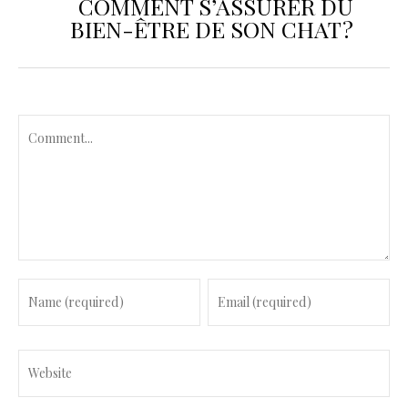
COMMENT S’ASSURER DU
BIEN-ÊTRE DE SON CHAT ?
C
o
m
m
e
n
t