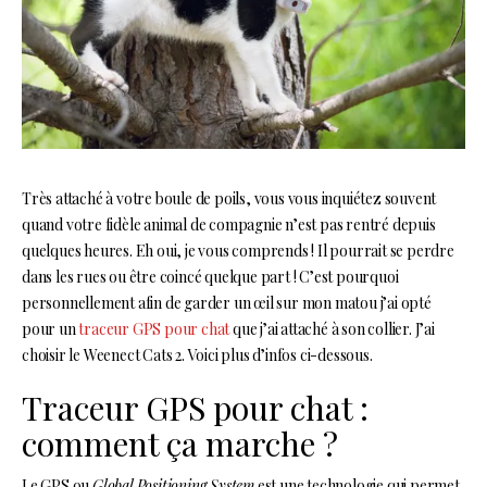
Très attaché à votre boule de poils, vous vous inquiétez souvent
quand votre fidèle animal de compagnie n’est pas rentré depuis
quelques heures. Eh oui, je vous comprends ! Il pourrait se perdre
dans les rues ou être coincé quelque part ! C’est pourquoi
personnellement afin de garder un œil sur mon matou j’ai opté
pour un
traceur GPS pour chat
que j’ai attaché à son collier. J’ai
choisir le Weenect Cats 2. Voici plus d’infos ci-dessous.
Traceur GPS pour chat :
comment ça marche ?
Le GPS ou
Global Positioning System
est une technologie qui permet