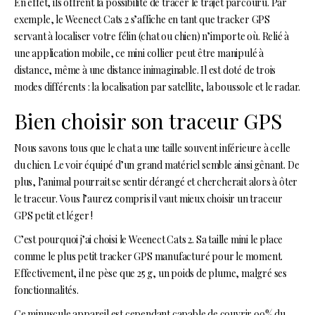
En effet, ils offrent la possibilité de tracer le trajet parcouru. Par
exemple, le Weenect Cats 2 s’affiche en tant que tracker GPS
servant à localiser votre félin (chat ou chien) n’importe où. Relié à
une application mobile, ce mini collier peut être manipulé à
distance, même à une distance inimaginable. Il est doté de trois
modes différents : la localisation par satellite, la boussole et le radar.
Bien choisir son traceur GPS
Nous savons tous que le chat a une taille souvent inférieure à celle
du chien. Le voir équipé d’un grand matériel semble ainsi gênant. De
plus, l’animal pourrait se sentir dérangé et chercherait alors à ôter
le traceur. Vous l’aurez compris il vaut mieux choisir un traceur
GPS petit et léger !
C’est pourquoi j’ai choisi le Weenect Cats 2. Sa taille mini le place
comme le plus petit tracker GPS manufacturé pour le moment.
Effectivement, il ne pèse que 25 g, un poids de plume, malgré ses
fonctionnalités.
Ce minuscule appareil est cependant capable de couvrir 99% du