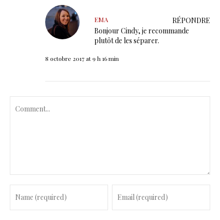
EMA
RÉPONDRE
Bonjour Cindy, je recommande
plutôt de les séparer.
8 octobre 2017 at 9 h 16 min
C
o
m
m
e
n
t