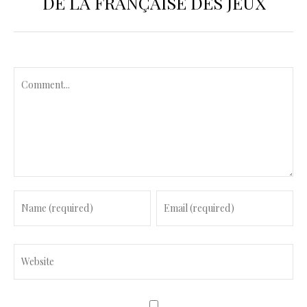
DE LA FRANÇAISE DES JEUX
C
o
m
m
e
n
t