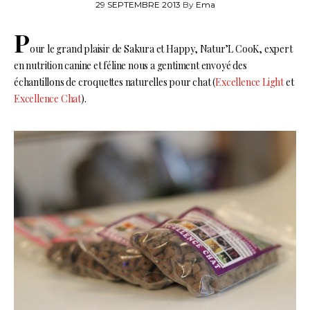
29 SEPTEMBRE 2013
By
Ema
P
our le grand plaisir de Sakura et Happy, Natur’L CooK, expert
en nutrition canine et féline nous a gentiment envoyé des
échantillons de croquettes naturelles pour chat (
Excellence Light
et
Excellence Chat
).