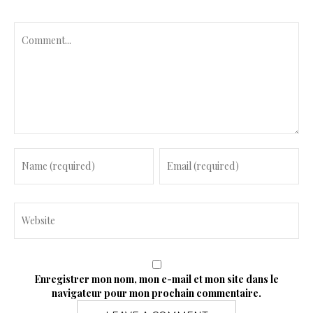
C
o
m
m
e
n
t
Enregistrer mon nom, mon e-mail et mon site dans le
navigateur pour mon prochain commentaire.