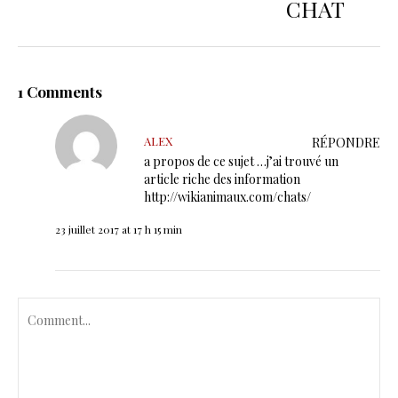
CHAT
1 Comments
ALEX
RÉPONDRE
a propos de ce sujet …j’ai trouvé un
article riche des information
http://wikianimaux.com/chats/
23 juillet 2017 at 17 h 15 min
C
o
m
m
e
n