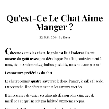
Qu’est-Ce Le Chat Aime
Manger ?
22 JUIN 2014
By
Ema
C
hez nos amis les chats, le goût est lié à l’odorat
. Ils ont
un
sens du goût assez peu développé
. En effet, contrairement à
nous, ils ont seulement 473 bulbes gustatifs, nous en avons 9 000 !
Les saveurs préférées du chat
Le chat reconnait
quatre saveurs
: le doux, l’amer, le salé et l’acide.
En revanche, il ne détecterait pas les saveurs sucrées.
Il faut essayer de varier ses aliments dès son plus jeune âge de
manière à ce qu’il ne soit pas habitué aux mêmes repas.