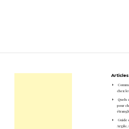
Article
Commen
chez le
Quels 
pour cho
étrangl
Guide d
Argile, 