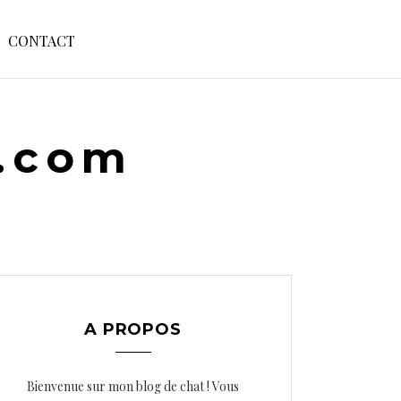
S
CONTACT
E
A
R
C
H
e.com
F
O
R
:
A PROPOS
Bienvenue sur mon blog de chat ! Vous