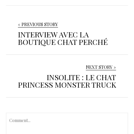
« PREVIOUS STORY
INTERVIEW AVEC LA
BOUTIQUE CHAT PERCHÉ
NEXT STORY »
INSOLITE : LE CHAT
PRINCESS MONSTER TRUCK
C
o
m
m