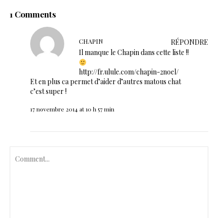
1 Comments
CHAPIN
RÉPONDRE
Il manque le Chapin dans cette liste !!
http://fr.ulule.com/chapin-2noel/
Et en plus ca permet d’aider d’autres matous chat
c’est super !
17 novembre 2014 at 10 h 57 min
C
o
m
m
e
n
t