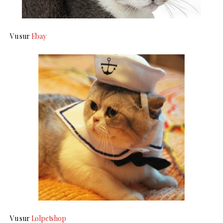
Vu sur
Ebay
Vu sur
Lolpetshop