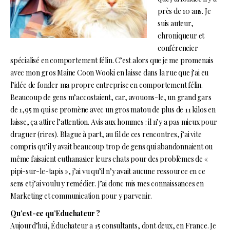
près de 10 ans. Je
suis auteur,
chroniqueur et
conférencier
spécialisé en comportement félin. C’est alors que je me promenais
avec mon gros Maine Coon Wooki en laisse dans la rue que j’ai eu
l’idée de fonder ma propre entreprise en comportement félin.
Beaucoup de gens m’accostaient, car, avouons-le, un grand gars
de 1,95 m qui se promène avec un gros matou de plus de 11 kilos en
laisse, ça attire l’attention. Avis aux hommes : il n’y a pas mieux pour
draguer (rires). Blague à part, au fil de ces rencontres, j’ai vite
compris qu’il y avait beaucoup trop de gens qui abandonnaient ou
même faisaient euthanasier leurs chats pour des problèmes de «
pipi-sur-le-tapis », j’ai vu qu’il n’y avait aucune ressource en ce
sens et j’ai voulu y remédier. J’ai donc mis mes connaissances en
Marketing et communication pour y parvenir.
Qu’est-ce qu’Educhateur ?
Aujourd’hui, Éduchateur a 15 consultants, dont deux, en France. Je