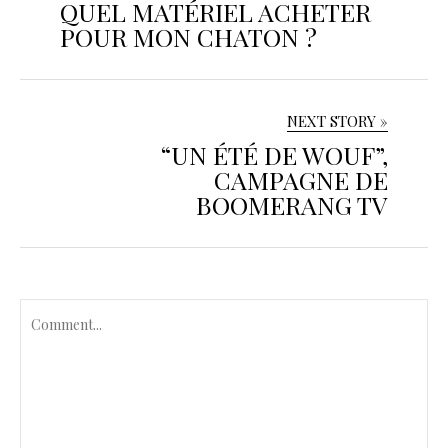
QUEL MATÉRIEL ACHETER
POUR MON CHATON ?
NEXT STORY »
“UN ÉTÉ DE WOUF”,
CAMPAGNE DE
BOOMERANG TV
C
o
m
m
e
n
t