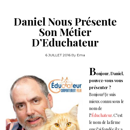
Daniel Nous Présente
Son Métier
D’Educhateur
6 JUILLET 2016
By
Ema
B
onjour, Daniel,
pouvez-vous vous
présenter ?
Bonjour! Je suis
mieux connu sous le
nom de
l’
Éduchateur
. C’est
le nom de la firme
que j’ai fondée il y a