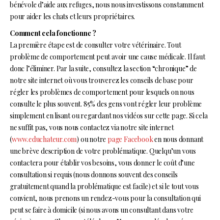
bénévole d’aide aux refuges, nous nous investissons constamment
pour aider les chats et leurs propriétaires.
Comment cela fonctionne ?
La première étape est de consulter votre vétérinaire. Tout
problème de comportement peut avoir une cause médicale. Il faut
donc l’éliminer. Par la suite, consultez la section “chronique” de
notre site internet où vous trouverez les conseils de base pour
régler les problèmes de comportement pour lesquels on nous
consulte le plus souvent. 85% des gens vont régler leur problème
simplement en lisant ou regardant nos vidéos sur cette page. Si cela
ne suffit pas, vous nous contactez via notre site internet
(
www.educhateur.com
) ou notre
page Facebook
en nous donnant
une brève description de votre problématique. Quelqu’un vous
contactera pour établir vos besoins, vous donner le coût d’une
consultation si requis (nous donnons souvent des conseils
gratuitement quand la problématique est facile) et si le tout vous
convient, nous prenons un rendez-vous pour la consultation qui
peut se faire à domicile (si nous avons un consultant dans votre