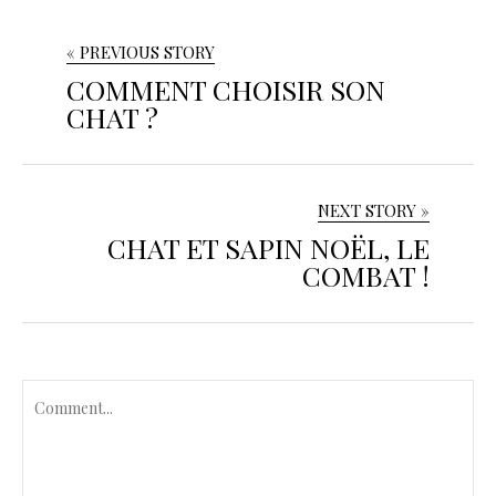
« PREVIOUS STORY
COMMENT CHOISIR SON
CHAT ?
NEXT STORY »
CHAT ET SAPIN NOËL, LE
COMBAT !
C
o
m
m
e