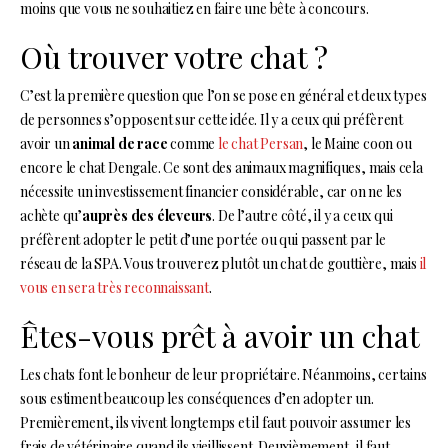
moins que vous ne souhaitiez en faire une bête à concours.
Où trouver votre chat ?
C’est la première question que l’on se pose en général et deux types
de personnes s’opposent sur cette idée. Il y a ceux qui préfèrent
avoir un
animal de race
comme
le chat Persan
, le Maine coon ou
encore le chat Dengale. Ce sont des animaux magnifiques, mais cela
nécessite un investissement financier considérable, car on ne les
achète qu’
auprès des éleveurs
. De l’autre côté, il y a ceux qui
préfèrent adopter le petit d’une portée ou qui passent par le
réseau de la SPA. Vous trouverez plutôt un chat de gouttière, mais
il
vous en sera très reconnaissant
.
Êtes-vous prêt à avoir un chat
Les chats font le bonheur de leur propriétaire. Néanmoins, certains
sous estiment beaucoup les conséquences d’en adopter un.
Premièrement, ils vivent longtemps et il faut pouvoir assumer les
frais de vétérinaire quand ils vieillissent. Deuxièmement, il faut