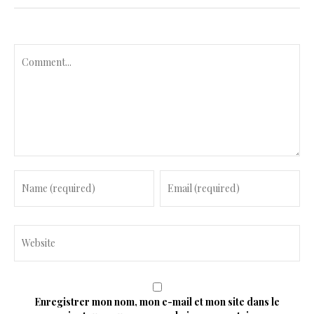
C
o
m
m
e
n
t
Enregistrer mon nom, mon e-mail et mon site dans le