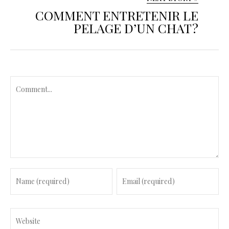
COMMENT ENTRETENIR LE
PELAGE D’UN CHAT ?
C
o
m
m
e
n
t