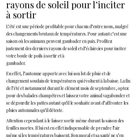
rayons de soleil pour l’inciter
à sortir
L’été est une période profitable pour chacun d’entre nous, malgré
des changements brutaux de températures. Pour autant c’est une
saison où les animaux peuvent gambader en paix. Profitez
justement des derniers rayons de soleil et d’éclaircies pour inciter
votre boule de poils à sortir et à
gambader.
En effet, l’automne apporte avec lui son lot de pluie et de
changement soudain de températures qui évoluent à la baisse. La fin
de l’été et notamment durant le clément mois de septembre, optez
pour des balades champêtres et laissez votre animal vagabonder et
se dégourdir les pattes autant qu’il le souhaite avant d’affronter les
pluies automnales qu’il déteste.
Attention cependant à le laisser sortir même durant la saison des
feuilles mortes. Il lui est en effet indispensable de prendre l’air
même si les températures baissent. Son moral et sa santé ne s’en