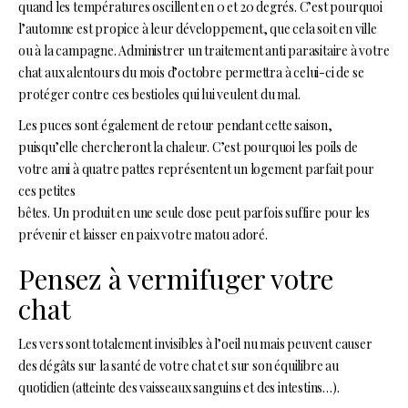
quand les températures oscillent en 0 et 20 degrés. C’est pourquoi
l’automne est propice à leur développement, que cela soit en ville
ou à la campagne. Administrer un traitement anti parasitaire à votre
chat aux alentours du mois d’octobre permettra à celui-ci de se
protéger contre ces bestioles qui lui veulent du mal.
Les puces sont également de retour pendant cette saison,
puisqu’elle chercheront la chaleur. C’est pourquoi les poils de
votre ami à quatre pattes représentent un logement parfait pour
ces petites
bêtes. Un produit en une seule dose peut parfois suffire pour les
prévenir et laisser en paix votre matou adoré.
Pensez à vermifuger votre
chat
Les vers sont totalement invisibles à l’oeil nu mais peuvent causer
des dégâts sur la santé de votre chat et sur son équilibre au
quotidien (atteinte des vaisseaux sanguins et des intestins…).