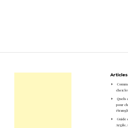
Article
Commen
chez le
Quels 
pour cho
étrangl
Guide d
Argile, 