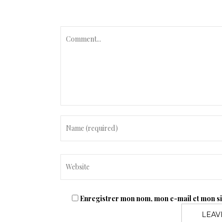
C
o
m
m
e
n
t
Enregistrer mon nom, mon e-mail et mon s