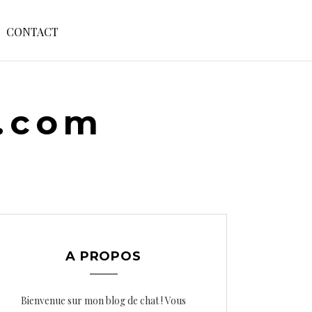
S
CONTACT
E
A
R
C
H
e.com
F
O
R
:
A PROPOS
Bienvenue sur mon blog de chat ! Vous