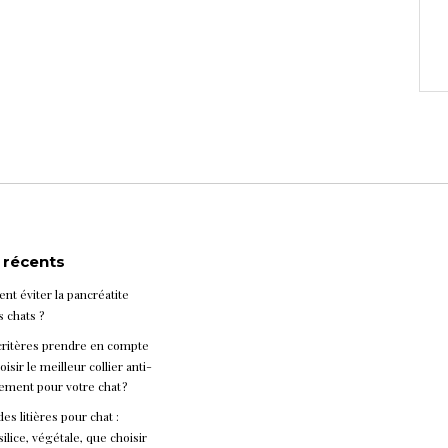
s récents
t éviter la pancréatite
s chats ?
critères prendre en compte
isir le meilleur collier anti-
ement pour votre chat ?
es litières pour chat :
silice, végétale, que choisir