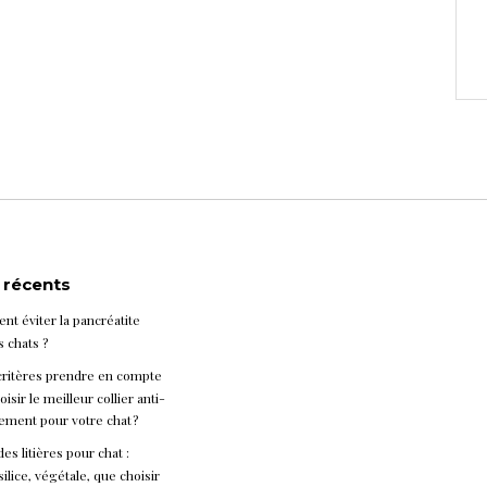
s récents
t éviter la pancréatite
s chats ?
critères prendre en compte
isir le meilleur collier anti-
ement pour votre chat ?
es litières pour chat :
silice, végétale, que choisir