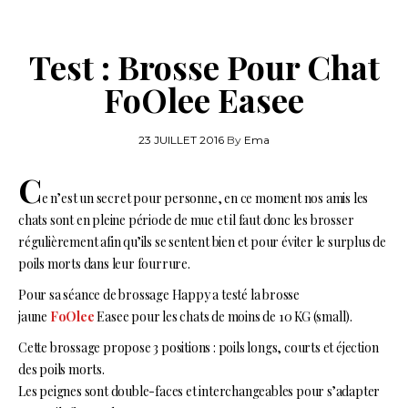
Test : Brosse Pour Chat
FoOlee Easee
23 JUILLET 2016
By
Ema
C
e n’est un secret pour personne, en ce moment nos amis les
chats sont en pleine période de mue et il faut donc les brosser
régulièrement afin qu’ils se sentent bien et pour éviter le surplus de
poils morts dans leur fourrure.
Pour sa séance de brossage Happy a testé la brosse
jaune
FoOlee
Easee pour les chats de moins de 10 KG (small).
Cette brossage propose 3 positions : poils longs, courts et éjection
des poils morts.
Les peignes sont double-faces et interchangeables pour s’adapter