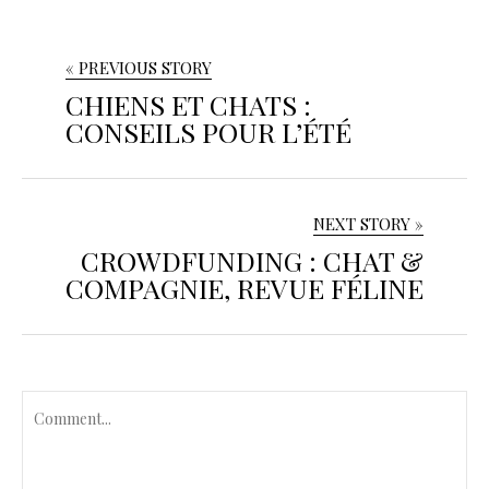
« PREVIOUS STORY
CHIENS ET CHATS :
CONSEILS POUR L’ÉTÉ
NEXT STORY »
CROWDFUNDING : CHAT &
COMPAGNIE, REVUE FÉLINE
C
o
m
m
e