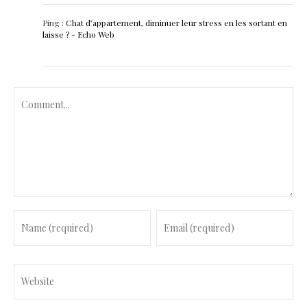
Ping :
Chat d’appartement, diminuer leur stress en les sortant en
laisse ? - Echo Web
C
o
m
m
e
n
t