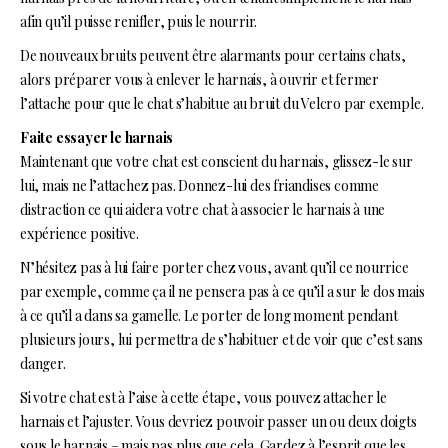
afin qu’il puisse renifler, puis le nourrir.
De nouveaux bruits peuvent être alarmants pour certains chats,
alors préparer vous à enlever le harnais, à ouvrir et fermer
l’attache pour que le chat s’habitue au bruit du Velcro par exemple.
Faite essayer le harnais
Maintenant que votre chat est conscient du harnais, glissez-le sur
lui, mais ne l’attachez pas. Donnez-lui des friandises comme
distraction ce qui aidera votre chat à associer le harnais à une
expérience positive.
N’hésitez pas à lui faire porter chez vous, avant qu’il ce nourrice
par exemple, comme ça il ne pensera pas à ce qu’il a sur le dos mais
à ce qu’il a dans sa gamelle. Le porter de long moment pendant
plusieurs jours, lui permettra de s’habituer et de voir que c’est sans
danger.
Si votre chat est à l’aise à cette étape, vous pouvez attacher le
harnais et l’ajuster. Vous devriez pouvoir passer un ou deux doigts
sous le harnais – mais pas plus que cela. Gardez à l’esprit que les