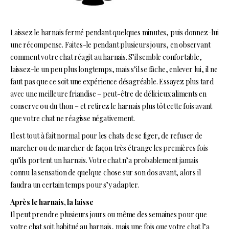
Laissez le harnais fermé pendant quelques minutes, puis donnez-lui
une récompense. Faites-le pendant plusieurs jours, en observant
comment votre chat réagit au harnais. S’il semble confortable,
laissez-le un peu plus longtemps, mais s’il se fâche, enlever lui, il ne
faut pas que ce soit une expérience désagréable. Essayez plus tard
avec une meilleure friandise – peut-être de délicieux aliments en
conserve ou du thon – et retirez le harnais plus tôt cette fois avant
que votre chat ne réagisse négativement.
Il est tout à fait normal pour les chats de se figer, de refuser de
marcher ou de marcher de façon très étrange les premières fois
qu’ils portent un harnais. Votre chat n’a probablement jamais
connu la sensation de quelque chose sur son dos avant, alors il
faudra un certain temps pour s’y adapter.
Après le harnais, la laisse
Il peut prendre plusieurs jours ou même des semaines pour que
votre chat soit habitué au harnais, mais une fois que votre chat l’a