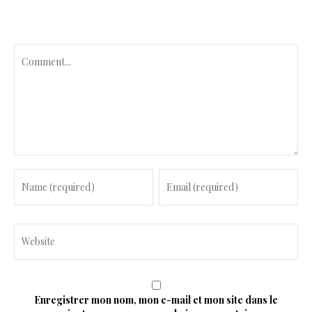
C
o
m
m
e
n
t
Enregistrer mon nom, mon e-mail et mon site dans le