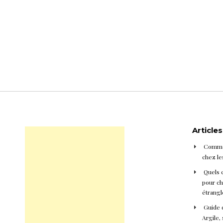
Article
Commen
chez le
Quels 
pour cho
étrangl
Guide d
Argile, 