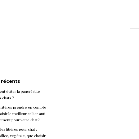
s récents
t éviter la pancréatite
s chats ?
critères prendre en compte
isir le meilleur collier anti-
ement pour votre chat ?
es litières pour chat :
silice, végétale, que choisir