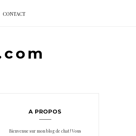
S
CONTACT
E
A
R
C
H
e.com
F
O
R
:
A PROPOS
Bienvenue sur mon blog de chat ! Vous