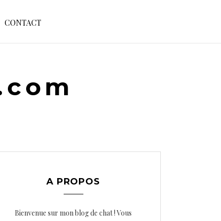
S
CONTACT
E
A
R
C
H
e.com
F
O
R
:
A PROPOS
Bienvenue sur mon blog de chat ! Vous