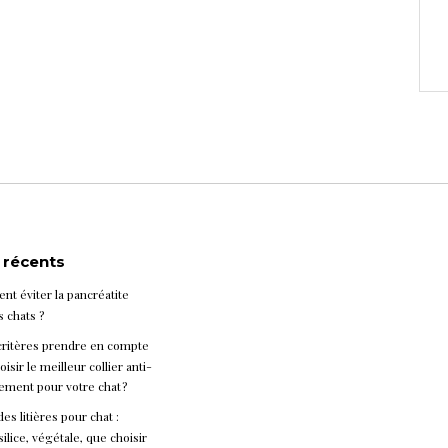
s récents
t éviter la pancréatite
s chats ?
critères prendre en compte
isir le meilleur collier anti-
ement pour votre chat ?
es litières pour chat :
silice, végétale, que choisir