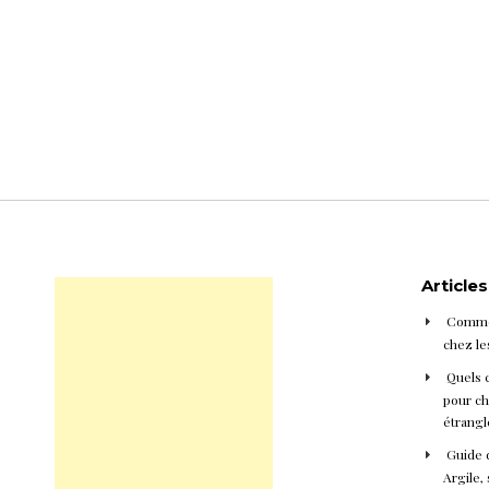
Article
Commen
chez le
Quels 
pour cho
étrangl
Guide d
Argile, 