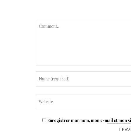
C
o
m
m
e
n
t
Enregistrer mon nom, mon e-mail et mon s