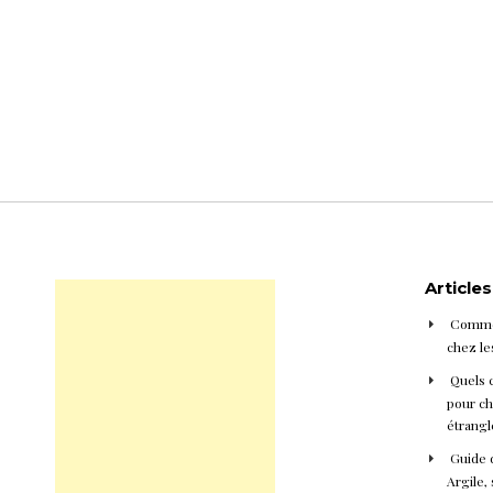
Article
Commen
chez le
Quels 
pour cho
étrangl
Guide d
Argile, 