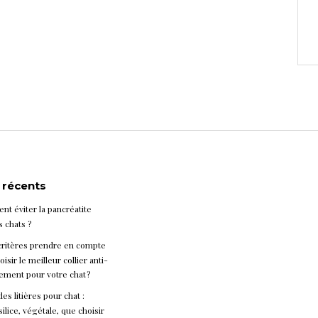
s récents
t éviter la pancréatite
s chats ?
critères prendre en compte
isir le meilleur collier anti-
ement pour votre chat ?
es litières pour chat :
silice, végétale, que choisir