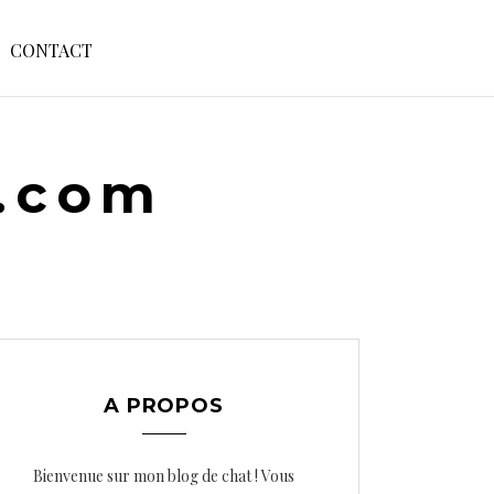
S
CONTACT
E
A
R
C
H
e.com
F
O
R
:
A PROPOS
Bienvenue sur mon blog de chat ! Vous