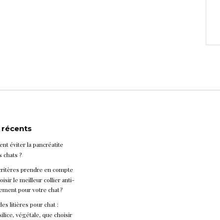
s récents
t éviter la pancréatite
s chats ?
critères prendre en compte
isir le meilleur collier anti-
ement pour votre chat ?
es litières pour chat :
silice, végétale, que choisir