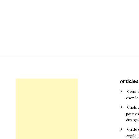
Article
Commen
chez le
Quels 
pour cho
étrangl
Guide d
Argile, 