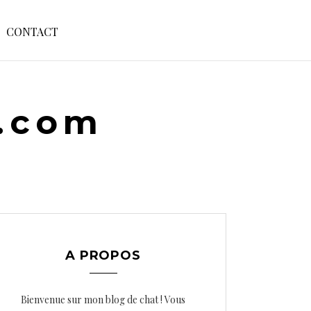
S
CONTACT
E
A
R
C
H
e.com
F
O
R
:
A PROPOS
Bienvenue sur mon blog de chat ! Vous