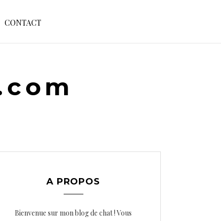
S
CONTACT
E
A
R
C
H
e.com
F
O
R
:
A PROPOS
Bienvenue sur mon blog de chat ! Vous