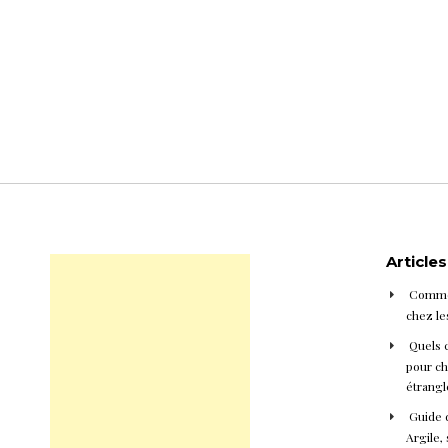
Article
Commen
chez le
Quels 
pour cho
étrangl
Guide d
Argile, 