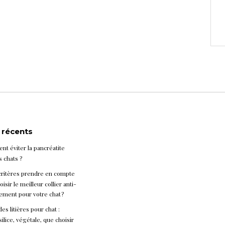
s récents
t éviter la pancréatite
s chats ?
critères prendre en compte
isir le meilleur collier anti-
ement pour votre chat ?
es litières pour chat :
silice, végétale, que choisir