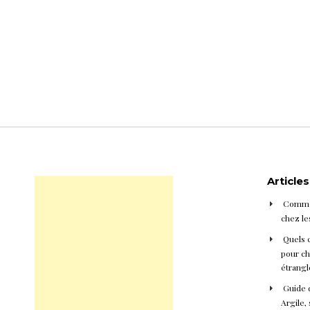
Article
Commen
chez le
Quels 
pour cho
étrangl
Guide d
Argile, 