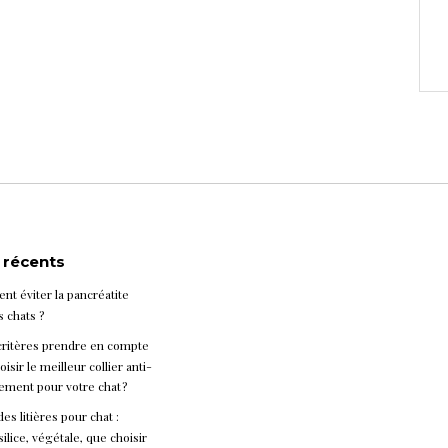
s récents
t éviter la pancréatite
s chats ?
critères prendre en compte
isir le meilleur collier anti-
ement pour votre chat ?
es litières pour chat :
silice, végétale, que choisir