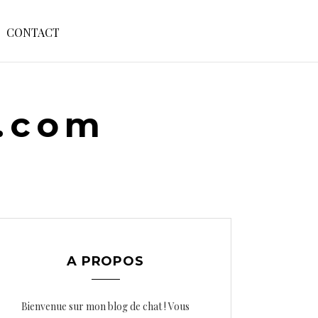
S
CONTACT
E
A
R
C
H
e.com
F
O
R
:
A PROPOS
Bienvenue sur mon blog de chat ! Vous