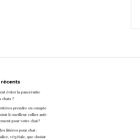
s récents
t éviter la pancréatite
s chats ?
critères prendre en compte
isir le meilleur collier anti-
ement pour votre chat ?
es litières pour chat :
silice, végétale, que choisir