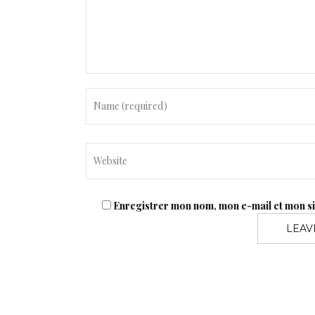
m
e
n
t
Enregistrer mon nom, mon e-mail et mon s