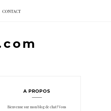
S
CONTACT
E
A
R
C
H
e.com
F
O
R
:
A PROPOS
Bienvenue sur mon blog de chat ! Vous