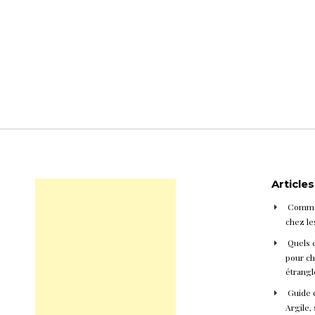
Article
Commen
chez le
Quels 
pour cho
étrangl
Guide d
Argile, 